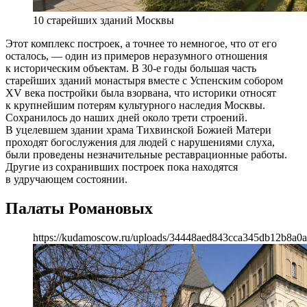
10 старейших зданий Москвы
Этот комплекс построек, а точнее то немногое, что от его
осталось, — один из примеров неразумного отношения
к историческим объектам. В 30-е годы большая часть
старейших зданий монастыря вместе с Успенским собором
XV века постройки была взорвана, что историки относят
к крупнейшим потерям культурного наследия Москвы.
Сохранилось до наших дней около трети строений.
В уцелевшем здании храма Тихвинской Божией Матери
проходят богослужения для людей с нарушениями слуха,
были проведены незначительные реставрационные работы.
Другие из сохранивших построек пока находятся
в удручающем состоянии.
Палаты Романовых
https://kudamoscow.ru/uploads/34448aed843cca345db12b8a0a