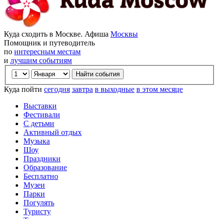
Куда сходить в Москве. Афиша
Москвы
Помощник и путеводитель
по
интересным местам
и
лучшим событиям
Куда пойти
сегодня
завтра
в выходные
в этом месяце
Выставки
Фестивали
С детьми
Активный отдых
Музыка
Шоу
Праздники
Образование
Бесплатно
Музеи
Парки
Погулять
Туристу