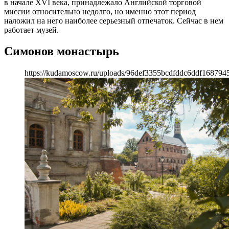
в начале XVI века, принадлежало Английской торговой
миссии относительно недолго, но именно этот период
наложил на него наиболее серьезный отпечаток. Сейчас в нем
работает музей.
Симонов монастырь
https://kudamoscow.ru/uploads/96def3355bcdfddc6ddf168794