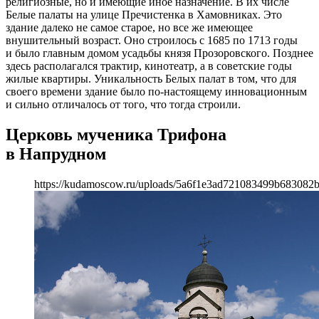
религиозные, но и имеющие иное назначение. В их числе
Белые палаты на улице Пречистенка в Хамовниках. Это
здание далеко не самое старое, но все же имеющее
внушительный возраст. Оно строилось с 1685 по 1713 годы
и было главным домом усадьбы князя Прозоровского. Позднее
здесь располагался трактир, кинотеатр, а в советские годы
жилые квартиры. Уникальность Белых палат в том, что для
своего времени здание было по-настоящему инновационным
и сильно отличалось от того, что тогда строили.
Церковь мученика Трифона
в Напрудном
https://kudamoscow.ru/uploads/5a6f1e3ad721083499b683082