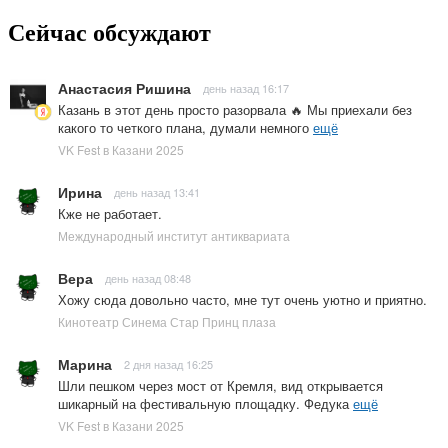
Сейчас обсуждают
Анастасия Ришина
день назад 16:17
Казань в этот день просто разорвала 🔥 Мы приехали без
какого то четкого плана, думали немного
ещё
VK Fest в Казани 2025
Ирина
день назад 13:41
Кже не работает.
Международный институт антиквариата
Вера
день назад 08:48
Хожу сюда довольно часто, мне тут очень уютно и приятно.
Кинотеатр Синема Стар Принц плаза
Марина
2 дня назад 16:25
Шли пешком через мост от Кремля, вид открывается
шикарный на фестивальную площадку. Федука
ещё
VK Fest в Казани 2025