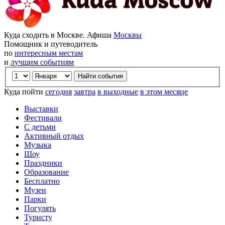
Куда сходить в Москве. Афиша
Москвы
Помощник и путеводитель
по
интересным местам
и
лучшим событиям
Куда пойти
сегодня
завтра
в выходные
в этом месяце
Выставки
Фестивали
С детьми
Активный отдых
Музыка
Шоу
Праздники
Образование
Бесплатно
Музеи
Парки
Погулять
Туристу