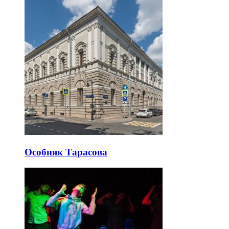
Особняк Тарасова