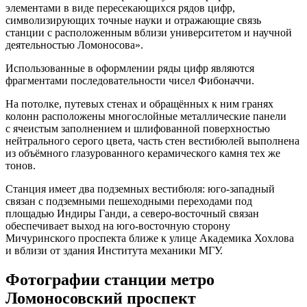
элементами в виде пересекающихся рядов цифр,
символизирующих точные науки и отражающие связь
станции с расположенным вблизи университетом и научной
деятельностью Ломоносова».
Использованные в оформлении ряды цифр являются
фрагментами последовательности чисел Фибоначчи.
На потолке, путевых стенах и обращённых к ним гранях
колонн расположены многослойные металлические панели
с ячеистым заполнением и шлифованной поверхностью
нейтрального серого цвета, часть стен вестибюлей выполнена
из объёмного глазурованного керамического камня тех же
тонов.
Станция имеет два подземных вестибюля: юго-западный
связан с подземными пешеходными переходами под
площадью Индиры Ганди, а северо-восточный связан
обеспечивает выход на юго-восточную сторону
Мичуринского проспекта ближе к улице Академика Хохлова
и вблизи от здания Института механики МГУ.
Фотографии станции метро
Ломоносовский проспект