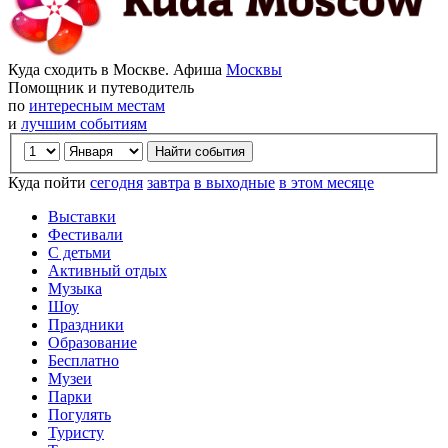
Куда сходить в Москве. Афиша
Москвы
Помощник и путеводитель
по
интересным местам
и
лучшим событиям
Куда пойти
сегодня
завтра
в выходные
в этом месяце
Выставки
Фестивали
С детьми
Активный отдых
Музыка
Шоу
Праздники
Образование
Бесплатно
Музеи
Парки
Погулять
Туристу