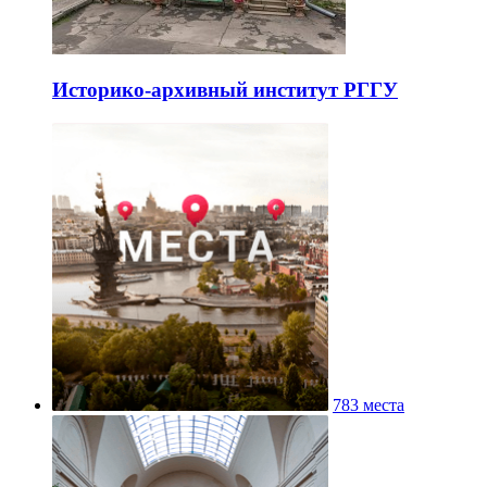
Историко-архивный институт РГГУ
783 места