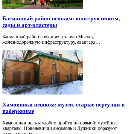
Басманный район пешком: конструктивизм,
сады и арт-кластеры
Басманный район соединяет старую Москву,
железнодорожную инфраструктуру, авангард…
Хамовники пешком: музеи, старые переулки и
набережные
Хамовники нельзя удобно пройти по прямой: музейные
кварталы, Новодевичий ансамбль и Лужники образуют
разные кластеры.