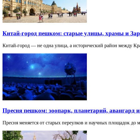
Китай-город пешком: старые улицы, храмы и Зар
Китай-город — не одна улица, а исторический район между К
Пресня пешком: зоопарк, планетарий, авангард 
Пресня меняется от старых переулков и научных площадок до 