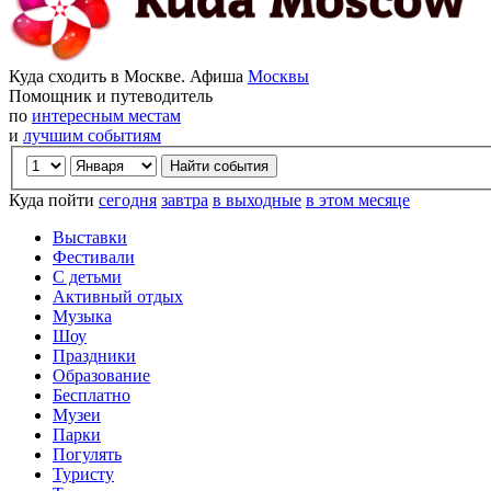
Куда сходить в Москве. Афиша
Москвы
Помощник и путеводитель
по
интересным местам
и
лучшим событиям
Куда пойти
сегодня
завтра
в выходные
в этом месяце
Выставки
Фестивали
С детьми
Активный отдых
Музыка
Шоу
Праздники
Образование
Бесплатно
Музеи
Парки
Погулять
Туристу