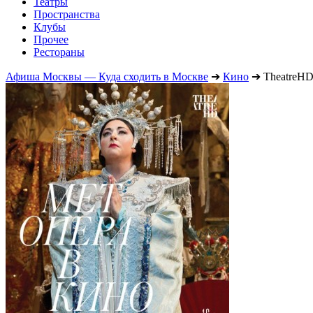
Театры
Пространства
Клубы
Прочее
Рестораны
Афиша Москвы — Куда сходить в Москве
➔
Кино
➔
TheatreHD