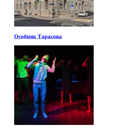
Особняк Тарасова