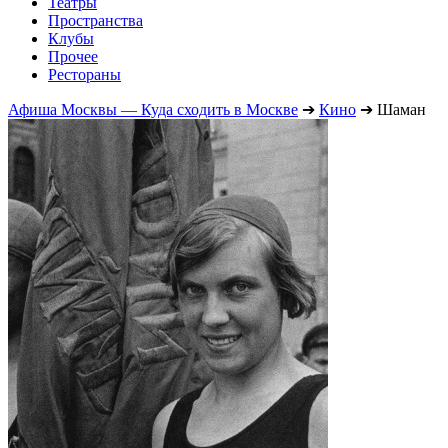
Театры
Пространства
Клубы
Прочее
Рестораны
Афиша Москвы — Куда сходить в Москве
➔
Кино
➔
Шаман