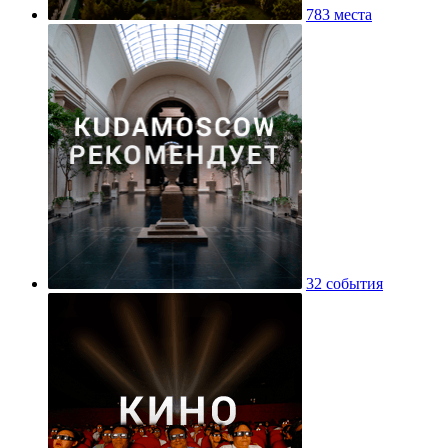
783 места
32 события