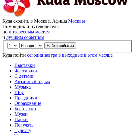
Куда сходить в Москве. Афиша
Москвы
Помощник и путеводитель
по
интересным местам
и
лучшим событиям
Куда пойти
сегодня
завтра
в выходные
в этом месяце
Выставки
Фестивали
С детьми
Активный отдых
Музыка
Шоу
Праздники
Образование
Бесплатно
Музеи
Парки
Погулять
Туристу