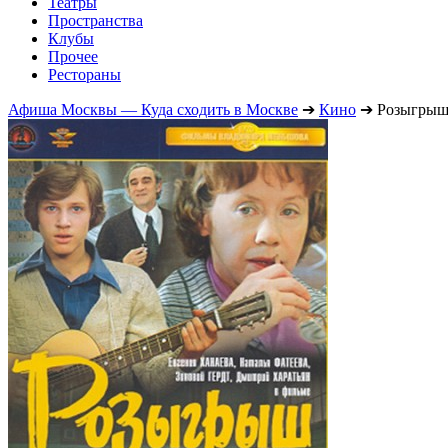
Театры
Пространства
Клубы
Прочее
Рестораны
Афиша Москвы — Куда сходить в Москве
➔
Кино
➔
Розыгры