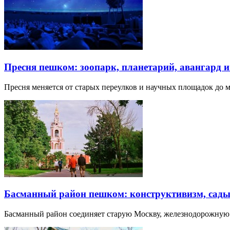
Пресня пешком: зоопарк, планетарий, авангард 
Пресня меняется от старых переулков и научных площадок до 
Басманный район пешком: конструктивизм, сады
Басманный район соединяет старую Москву, железнодорожную