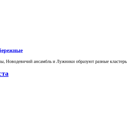
абережные
лы, Новодевичий ансамбль и Лужники образуют разные кластеры
ста