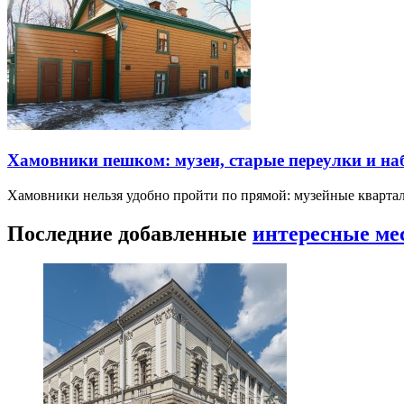
Хамовники пешком: музеи, старые переулки и н
Хамовники нельзя удобно пройти по прямой: музейные кварта
Последние добавленные
интересные ме