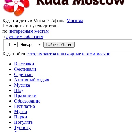
Куда сходить в Москве. Афиша
Москвы
Помощник и путеводитель
по
интересным местам
и
лучшим событиям
Куда пойти
сегодня
завтра
в выходные
в этом месяце
Выставки
Фестивали
С детьми
Активный отдых
Музыка
Шоу
Праздники
Образование
Бесплатно
Музеи
Парки
Погулять
Туристу