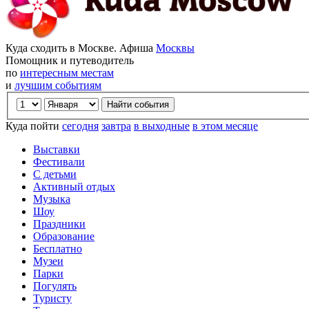
Куда сходить в Москве. Афиша
Москвы
Помощник и путеводитель
по
интересным местам
и
лучшим событиям
Куда пойти
сегодня
завтра
в выходные
в этом месяце
Выставки
Фестивали
С детьми
Активный отдых
Музыка
Шоу
Праздники
Образование
Бесплатно
Музеи
Парки
Погулять
Туристу