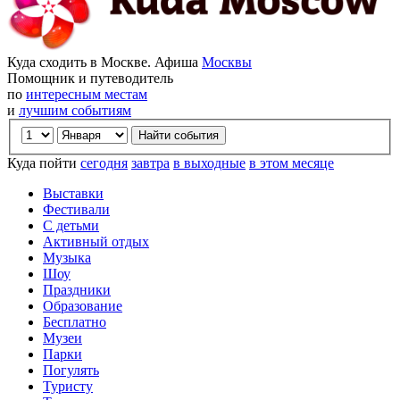
Куда сходить в Москве. Афиша
Москвы
Помощник и путеводитель
по
интересным местам
и
лучшим событиям
Куда пойти
сегодня
завтра
в выходные
в этом месяце
Выставки
Фестивали
С детьми
Активный отдых
Музыка
Шоу
Праздники
Образование
Бесплатно
Музеи
Парки
Погулять
Туристу