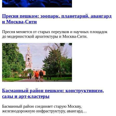
Пресня пешком: зоопарк, планетарий, авангард
и Москва-Сити
Пресня меняется от старых переулков и научных площадок
до модернистской архитектуры и Москва-Сити.
Басманный район пешком: конструктивизм,
сады и арт-кластеры
Басманный район соединяет старую Москву,
железнодорожную инфраструктуру, авангард…