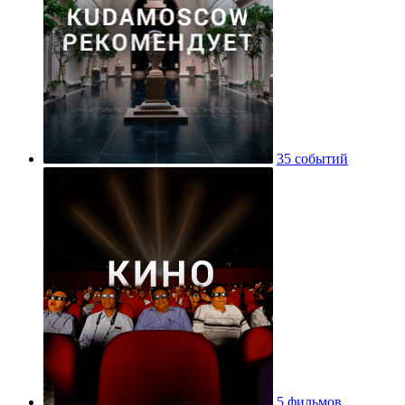
35 событий
5 фильмов