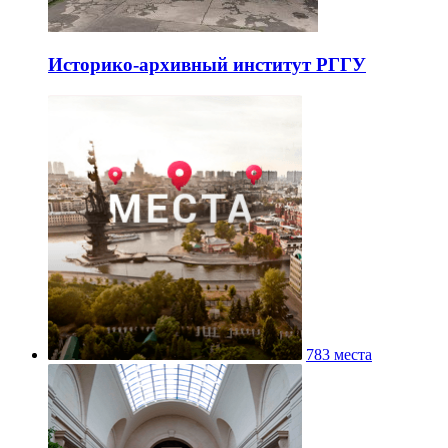
Историко-архивный институт РГГУ
783 места