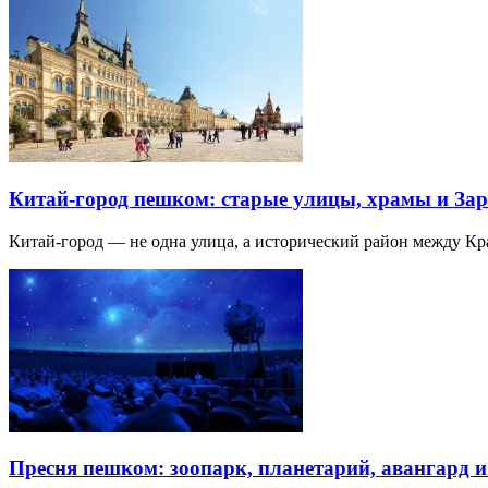
Китай-город пешком: старые улицы, храмы и Зар
Китай-город — не одна улица, а исторический район между К
Пресня пешком: зоопарк, планетарий, авангард 