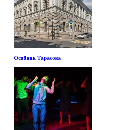
Особняк Тарасова