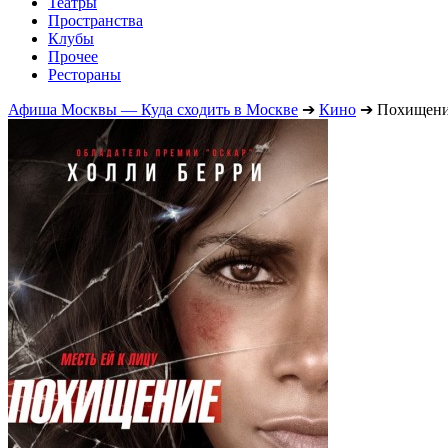
Театры
Пространства
Клубы
Прочее
Рестораны
Афиша Москвы — Куда сходить в Москве
➔
Кино
➔
Похищен