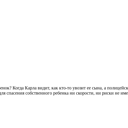
нок? ​Когда Карла видит, как кто-то увозит ее сына, а полицейск
м для спасения собственного ребенка ни скорости, ни риски не им