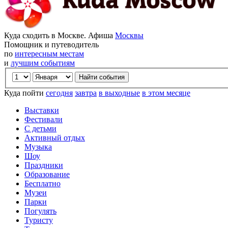
Куда сходить в Москве. Афиша
Москвы
Помощник и путеводитель
по
интересным местам
и
лучшим событиям
Куда пойти
сегодня
завтра
в выходные
в этом месяце
Выставки
Фестивали
С детьми
Активный отдых
Музыка
Шоу
Праздники
Образование
Бесплатно
Музеи
Парки
Погулять
Туристу