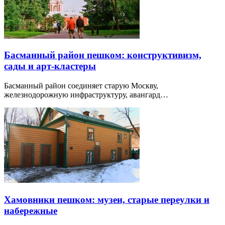
Басманный район пешком: конструктивизм,
сады и арт-кластеры
Басманный район соединяет старую Москву,
железнодорожную инфраструктуру, авангард…
Хамовники пешком: музеи, старые переулки и
набережные