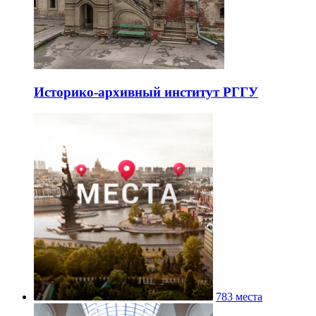
Историко-архивный институт РГГУ
783 места