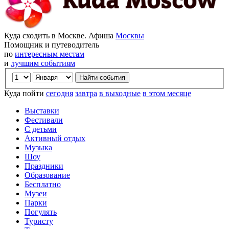
Куда сходить в Москве. Афиша
Москвы
Помощник и путеводитель
по
интересным местам
и
лучшим событиям
Куда пойти
сегодня
завтра
в выходные
в этом месяце
Выставки
Фестивали
С детьми
Активный отдых
Музыка
Шоу
Праздники
Образование
Бесплатно
Музеи
Парки
Погулять
Туристу