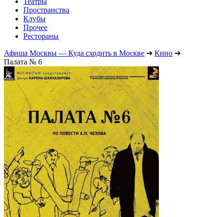
Театры
Пространства
Клубы
Прочее
Рестораны
Афиша Москвы — Куда сходить в Москве
➔
Кино
➔
Палата № 6