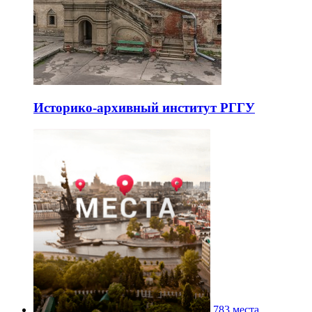
Историко-архивный институт РГГУ
783 места