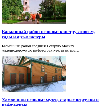
Басманный район пешком: конструктивизм,
сады и арт-кластеры
Басманный район соединяет старую Москву,
железнодорожную инфраструктуру, авангард…
Хамовники пешком: музеи, старые переулки и
набережные