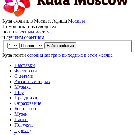
Куда сходить в Москве. Афиша
Москвы
Помощник и путеводитель
по
интересным местам
и
лучшим событиям
Куда пойти
сегодня
завтра
в выходные
в этом месяце
Выставки
Фестивали
С детьми
Активный отдых
Музыка
Шоу
Праздники
Образование
Бесплатно
Музеи
Парки
Погулять
Туристу