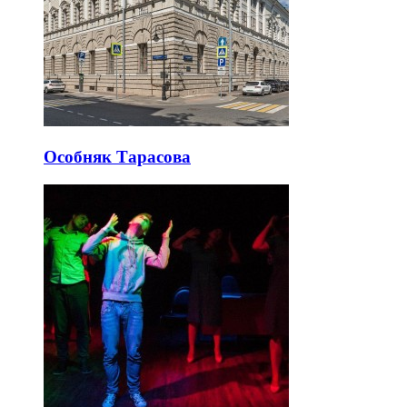
Особняк Тарасова