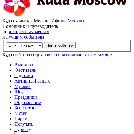
Куда сходить в Москве. Афиша
Москвы
Помощник и путеводитель
по
интересным местам
и
лучшим событиям
Куда пойти
сегодня
завтра
в выходные
в этом месяце
Выставки
Фестивали
С детьми
Активный отдых
Музыка
Шоу
Праздники
Образование
Бесплатно
Музеи
Парки
Погулять
Туристу