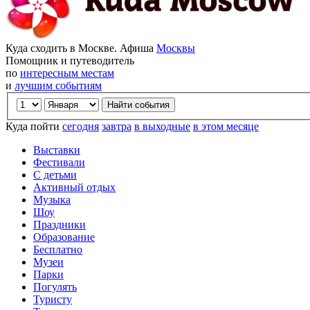
Куда сходить в Москве. Афиша
Москвы
Помощник и путеводитель
по
интересным местам
и
лучшим событиям
Куда пойти
сегодня
завтра
в выходные
в этом месяце
Выставки
Фестивали
С детьми
Активный отдых
Музыка
Шоу
Праздники
Образование
Бесплатно
Музеи
Парки
Погулять
Туристу