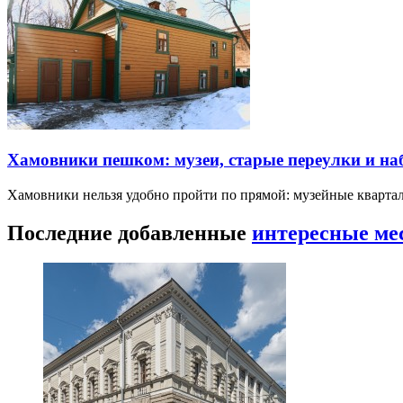
Хамовники пешком: музеи, старые переулки и н
Хамовники нельзя удобно пройти по прямой: музейные кварта
Последние добавленные
интересные ме