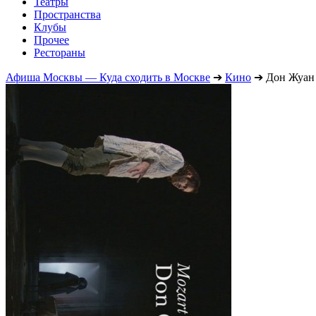
Театры
Пространства
Клубы
Прочее
Рестораны
Афиша Москвы — Куда сходить в Москве
➔
Кино
➔
Дон Жуан