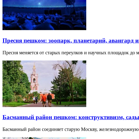
Пресня пешком: зоопарк, планетарий, авангард 
Пресня меняется от старых переулков и научных площадок до 
Басманный район пешком: конструктивизм, сады
Басманный район соединяет старую Москву, железнодорожную