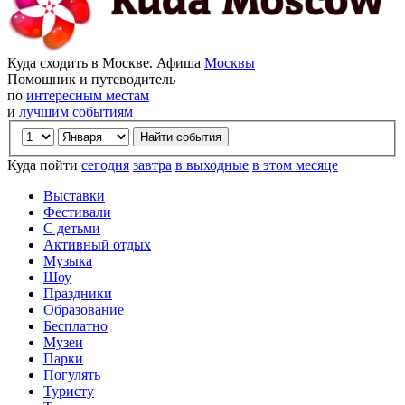
Куда сходить в Москве. Афиша
Москвы
Помощник и путеводитель
по
интересным местам
и
лучшим событиям
Куда пойти
сегодня
завтра
в выходные
в этом месяце
Выставки
Фестивали
С детьми
Активный отдых
Музыка
Шоу
Праздники
Образование
Бесплатно
Музеи
Парки
Погулять
Туристу