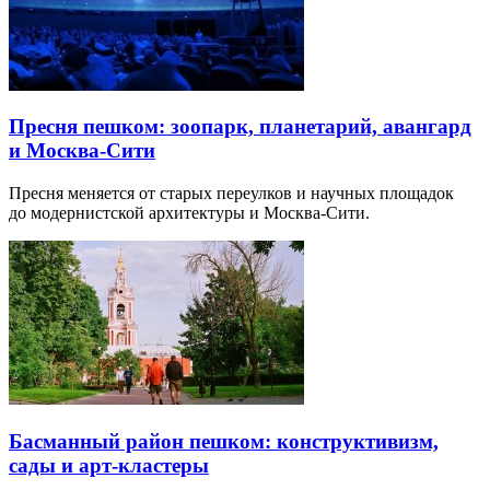
Пресня пешком: зоопарк, планетарий, авангард
и Москва-Сити
Пресня меняется от старых переулков и научных площадок
до модернистской архитектуры и Москва-Сити.
Басманный район пешком: конструктивизм,
сады и арт-кластеры