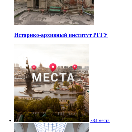
Историко-архивный институт РГГУ
783 места