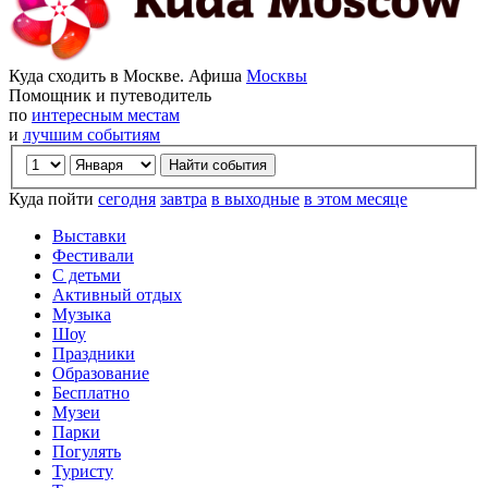
Куда сходить в Москве. Афиша
Москвы
Помощник и путеводитель
по
интересным местам
и
лучшим событиям
Куда пойти
сегодня
завтра
в выходные
в этом месяце
Выставки
Фестивали
С детьми
Активный отдых
Музыка
Шоу
Праздники
Образование
Бесплатно
Музеи
Парки
Погулять
Туристу