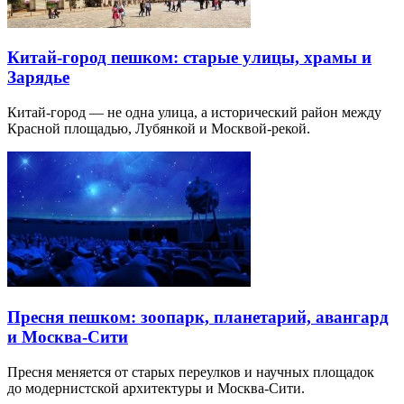
Китай-город пешком: старые улицы, храмы и
Зарядье
Китай-город — не одна улица, а исторический район между
Красной площадью, Лубянкой и Москвой-рекой.
Пресня пешком: зоопарк, планетарий, авангард
и Москва-Сити
Пресня меняется от старых переулков и научных площадок
до модернистской архитектуры и Москва-Сити.