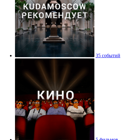
35 событий
5 фильмов