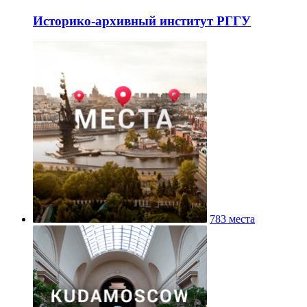
Историко-архивный институт РГГУ
783 места