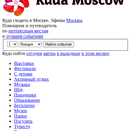
Куда сходить в Москве. Афиша
Москвы
Помощник и путеводитель
по
интересным местам
и
лучшим событиям
Куда пойти
сегодня
завтра
в выходные
в этом месяце
Выставки
Фестивали
С детьми
Активный отдых
Музыка
Шоу
Праздники
Образование
Бесплатно
Музеи
Парки
Погулять
Туристу