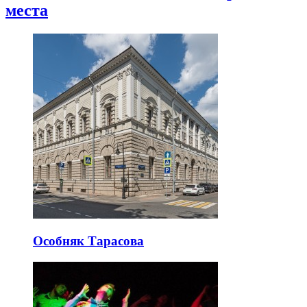
места
Особняк Тарасова