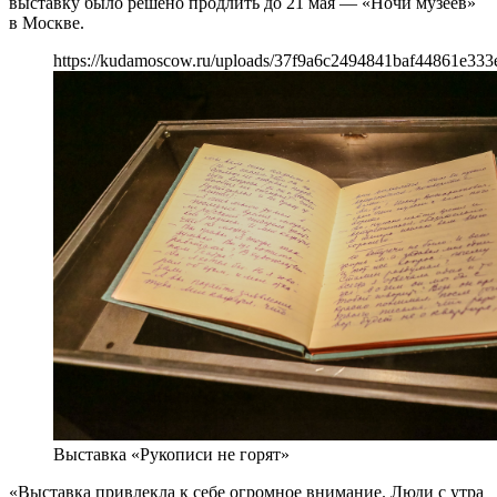
выставку было решено продлить до 21 мая — «Ночи музеев»
в Москве.
https://kudamoscow.ru/uploads/37f9a6c2494841baf44861e333
Выставка «Рукописи не горят»
«Выставка привлекла к себе огромное внимание. Люди с утра