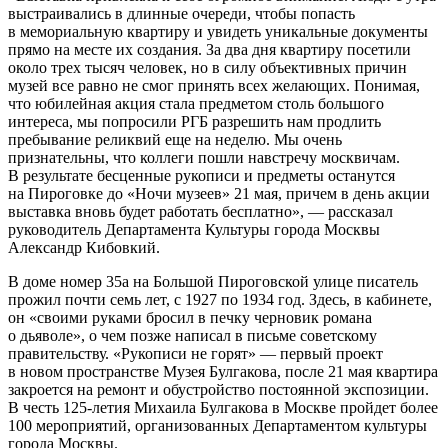
выстраивались в длинные очереди, чтобы попасть
в мемориальную квартиру и увидеть уникальные документы
прямо на месте их создания. За два дня квартиру посетили
около трех тысяч человек, но в силу объективных причин
музей все равно не смог принять всех желающих. Понимая,
что юбилейная акция стала предметом столь большого
интереса, мы попросили РГБ разрешить нам продлить
пребывание реликвий еще на неделю. Мы очень
признательны, что коллеги пошли навстречу москвичам.
В результате бесценные рукописи и предметы останутся
на Пироговке до «Ночи музеев» 21 мая, причем в день акции
выставка вновь будет работать бесплатно», — рассказал
руководитель Департамента Культуры города Москвы
Александр Кибовкий.
В доме номер 35а на Большой Пироговской улице писатель
прожил почти семь лет, с 1927 по 1934 год. Здесь, в кабинете,
он «своими руками бросил в печку черновик романа
о дьяволе», о чем позже написал в письме советскому
правительству. «Рукописи не горят» — первый проект
в новом пространстве Музея Булгакова, после 21 мая квартира
закроется на ремонт и обустройство постоянной экспозиции.
В честь 125-летия Михаила Булгакова в Москве пройдет более
100 мероприятий, организованных Департаментом культуры
города Москвы.