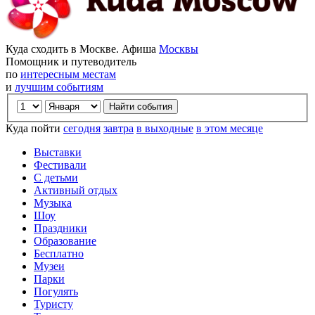
Куда сходить в Москве. Афиша
Москвы
Помощник и путеводитель
по
интересным местам
и
лучшим событиям
Куда пойти
сегодня
завтра
в выходные
в этом месяце
Выставки
Фестивали
С детьми
Активный отдых
Музыка
Шоу
Праздники
Образование
Бесплатно
Музеи
Парки
Погулять
Туристу