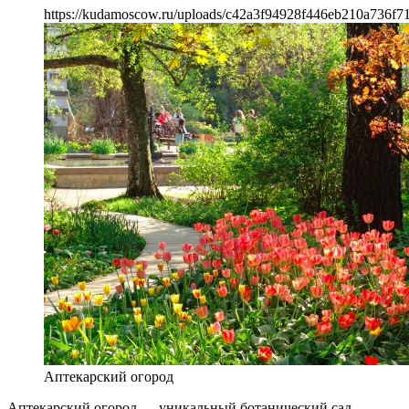
https://kudamoscow.ru/uploads/c42a3f94928f446eb210a736f7
Аптекарский огород
Аптекарский огород — уникальный ботанический сад