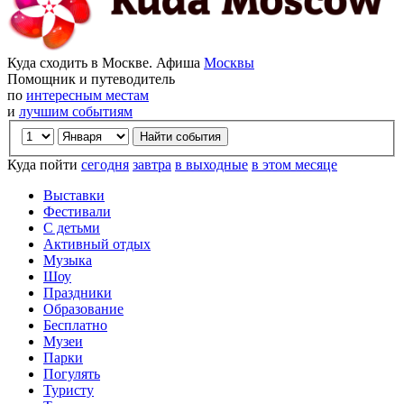
Куда сходить в Москве. Афиша
Москвы
Помощник и путеводитель
по
интересным местам
и
лучшим событиям
Куда пойти
сегодня
завтра
в выходные
в этом месяце
Выставки
Фестивали
С детьми
Активный отдых
Музыка
Шоу
Праздники
Образование
Бесплатно
Музеи
Парки
Погулять
Туристу