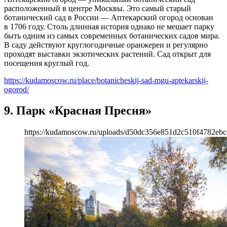
расположенный в центре Москвы. Это самый старый
ботанический сад в России — Аптекарский огород основан
в 1706 году. Столь длинная история однако не мешает парку
быть одним из самых современных ботанических садов мира.
В саду действуют круглогодичные оранжереи и регулярно
проходят выставки экзотических растений. Сад открыт для
посещения круглый год.
https://kudamoscow.ru/place/botanicheskij-sad-mgu-aptekarskij-
ogorod/
9. Парк «Красная Пресня»
https://kudamoscow.ru/uploads/d50dc356e851d2c510f4782ebc