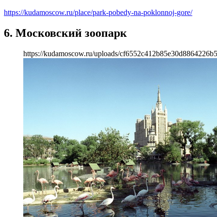
https://kudamoscow.ru/place/park-pobedy-na-poklonnoj-gore/
6. Московский зоопарк
https://kudamoscow.ru/uploads/cf6552c412b85e30d8864226b5