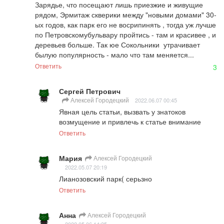
Зарядье, что посещают лишь приезжие и живущие 
рядом, Эрмитаж скверики между "новыми домами" 30-
ых годов, как парк его не восрипинять , тогда уж лучше 
по Петровскомубульвару пройтись - там и красивее , и 
деревьев больше. Так юе Сокольники  утрачивает 
былую популярность - мало что там меняется...
Ответить
3
Сергей Петрович
Алексей Городецкий
2022.06.07 00:45
Явная цель статьи, вызвать у знатоков 
возмущение и привлечь к статье внимание
Ответить
Мария
Алексей Городецкий
2022.05.07 20:19
Лианозовский парк( серьзно
Ответить
Анна
Алексей Городецкий
2022.05.06 14:25