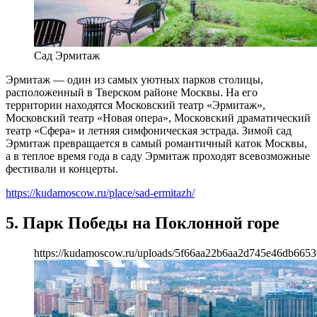
Сад Эрмитаж
Эрмитаж — один из самых уютных парков столицы,
расположенный в Тверском районе Москвы. На его
территории находятся Московский театр «Эрмитаж»,
Московский театр «Новая опера», Московский драматический
театр «Сфера» и летняя симфоническая эстрада. Зимой сад
Эрмитаж превращается в самый романтичный каток Москвы,
а в теплое время года в саду Эрмитаж проходят всевозможные
фестивали и концерты.
https://kudamoscow.ru/place/sad-ermitazh/
5. Парк Победы на Поклонной горе
https://kudamoscow.ru/uploads/5f66aa22b6aa2d745e46db6653