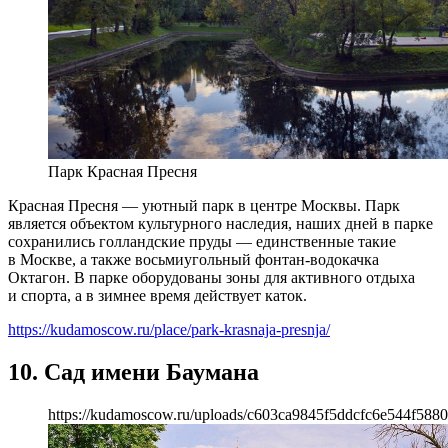
Парк Красная Пресня
Красная Пресня — уютный парк в центре Москвы. Парк
является объектом культурного наследия, наших дней в парке
сохранились голландские пруды — единственные такие
в Москве, а также восьмиугольный фонтан-водокачка
Октагон. В парке оборудованы зоны для активного отдыха
и спорта, а в зимнее время действует каток.
https://kudamoscow.ru/place/park-krasnaja-presnja/
10. Сад имени Баумана
https://kudamoscow.ru/uploads/c603ca9845f5ddcfc6e544f5880