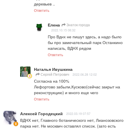
деревьев ..
Ответить
Елена
Знаток города
2022.10.15 08:32
Про Вднх не пишут здесь, а надо было 
бы про замечательный парк Останкино 
написать, ВДНХ рядом
Ответить
Наталья Ивушкина
Сергей Петрович
2022.06.28 12:02
Согласна на 100%

Лефортово забыли,Кусково(сейчас закрыт на 
реконструкцию) и много еще чего
Ответить
Алексей Городецкий
2022.03.19 07:57
ВДНХ нет, Главного ботанического нет, Лианозовского 
парка нет. Не москвич оставлял список. (зато есть 