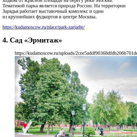
ходьбы от Красной площади на берегу реки Москва.
Тематикой парка является природа России. На территории
Зарядья работает выставочный комплекс и один
из крупнейших фудкортов в центре Москвы.
https://kudamoscow.ru/place/park-zarjadje/
4. Сад «Эрмитаж»
https://kudamoscow.ru/uploads/2cee5addf90368dfdb206b701de