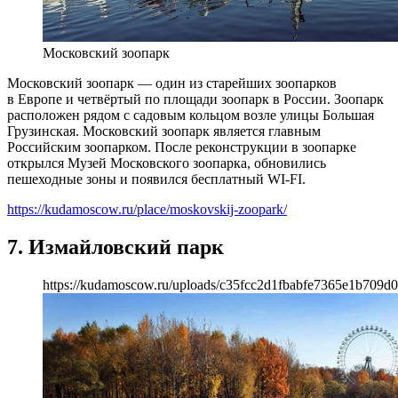
Московский зоопарк
Московский зоопарк — один из старейших зоопарков
в Европе и четвёртый по площади зоопарк в России. Зоопарк
расположен рядом с садовым кольцом возле улицы Большая
Грузинская. Московский зоопарк является главным
Российским зоопарком. После реконструкции в зоопарке
открылся Музей Московского зоопарка, обновились
пешеходные зоны и появился бесплатный WI-FI.
https://kudamoscow.ru/place/moskovskij-zoopark/
7. Измайловский парк
https://kudamoscow.ru/uploads/c35fcc2d1fbabfe7365e1b709d0