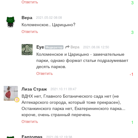
Ответить
3
Вера
2021.05.02 08:08
Коломенское.. Царицыно?
Ответить
3
Eye
Вера
2021.08.06 12:50
Модератор
Коломенское и Царицыно - замечательные 
парки, однако формат статьи подразумевает 
десять парков.
Ответить
-1
Лиза Страж
2021.10.11 09:47
ВДНХ нет, Главного Ботанического сада нет (не 
Аптекарского огорода, который тоже прекрасен), 
Останкинского парка нет, Екатерининского парка... 
короче, очень странный перечень
Ответить
1
Fantomas
2021.09.12 19:38