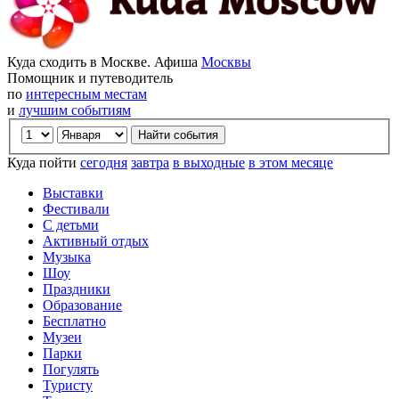
Куда сходить в Москве. Афиша
Москвы
Помощник и путеводитель
по
интересным местам
и
лучшим событиям
Куда пойти
сегодня
завтра
в выходные
в этом месяце
Выставки
Фестивали
С детьми
Активный отдых
Музыка
Шоу
Праздники
Образование
Бесплатно
Музеи
Парки
Погулять
Туристу