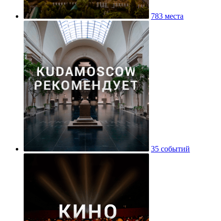
783 места
35 событий