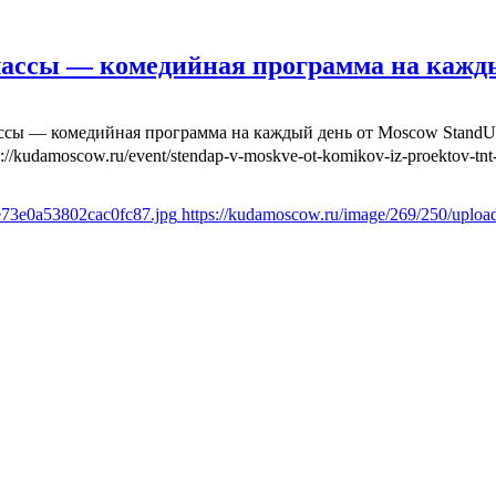
лассы — комедийная программа на кажд
ассы — комедийная программа на каждый день от Moscow Stand
s://kudamoscow.ru/event/stendap-v-moskve-ot-komikov-iz-proektov-tnt-
e73e0a53802cac0fc87.jpg
https://kudamoscow.ru/image/269/250/uplo