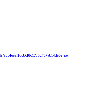
ads/abb4eeaf10cb6f8c1735d767ab14de6e.jpg