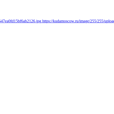
a547ea0fd15bf6ab2126.jpg
https://kudamoscow.ru/image/255/255/uplo