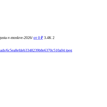
vgusta-v-moskve-2026/
от 0
₽
3.4K
2
loads/6c5ea8efdeb3348239b8e6370c510a04.jpeg