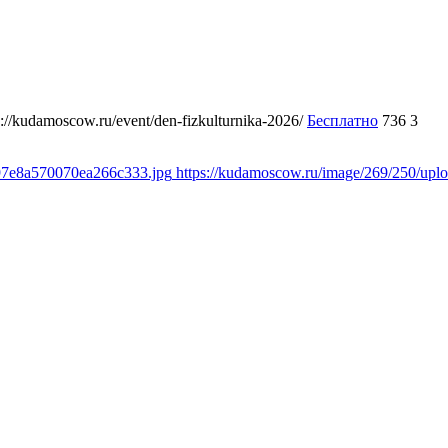
s://kudamoscow.ru/event/den-fizkulturnika-2026/
Бесплатно
736
3
897e8a570070ea266c333.jpg
https://kudamoscow.ru/image/269/250/up