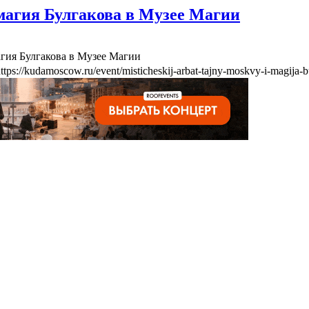
агия Булгакова в Музее Магии
гия Булгакова в Музее Магии
ttps://kudamoscow.ru/event/misticheskij-arbat-tajny-moskvy-i-magija