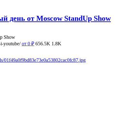
ый день от Moscow StandUp Show
Up Show
i-youtube/
от 0
₽
656.5K
1.8K
ads/01f49a0f9bd83e73e0a53802cac0fc87.jpg