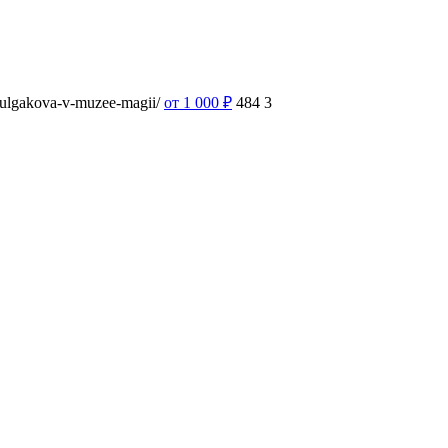
-bulgakova-v-muzee-magii/
от 1 000
₽
484
3