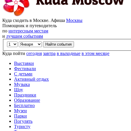
Куда сходить в Москве. Афиша
Москвы
Помощник и путеводитель
по
интересным местам
и
лучшим событиям
Куда пойти
сегодня
завтра
в выходные
в этом месяце
Выставки
Фестивали
С детьми
Активный отдых
Музыка
Шоу
Праздники
Образование
Бесплатно
Музеи
Парки
Погулять
Туристу