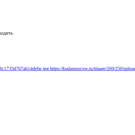
ходить
6f8c1735d767ab14de6e.jpg
https://kudamoscow.ru/image/269/250/uplo