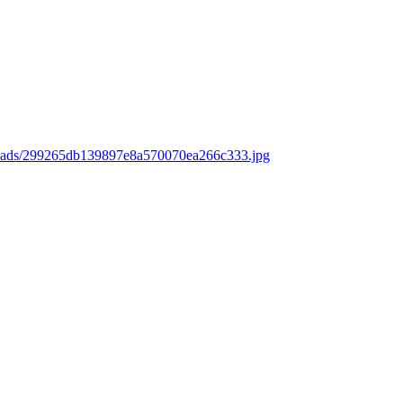
loads/299265db139897e8a570070ea266c333.jpg